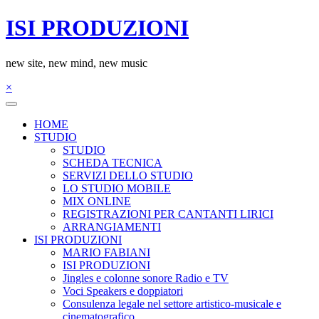
Salta
ISI PRODUZIONI
al
contenuto
new site, new mind, new music
×
HOME
STUDIO
STUDIO
SCHEDA TECNICA
SERVIZI DELLO STUDIO
LO STUDIO MOBILE
MIX ONLINE
REGISTRAZIONI PER CANTANTI LIRICI
ARRANGIAMENTI
ISI PRODUZIONI
MARIO FABIANI
ISI PRODUZIONI
Jingles e colonne sonore Radio e TV
Voci Speakers e doppiatori
Consulenza legale nel settore artistico-musicale e
cinematografico