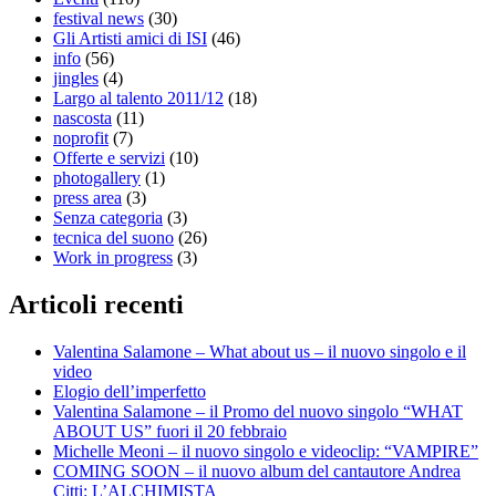
festival news
(30)
Gli Artisti amici di ISI
(46)
info
(56)
jingles
(4)
Largo al talento 2011/12
(18)
nascosta
(11)
noprofit
(7)
Offerte e servizi
(10)
photogallery
(1)
press area
(3)
Senza categoria
(3)
tecnica del suono
(26)
Work in progress
(3)
Articoli recenti
Valentina Salamone – What about us – il nuovo singolo e il
video
Elogio dell’imperfetto
Valentina Salamone – il Promo del nuovo singolo “WHAT
ABOUT US” fuori il 20 febbraio
Michelle Meoni – il nuovo singolo e videoclip: “VAMPIRE”
COMING SOON – il nuovo album del cantautore Andrea
Citti: L’ALCHIMISTA