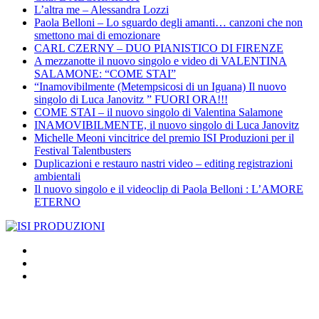
L’altra me – Alessandra Lozzi
Paola Belloni – Lo sguardo degli amanti… canzoni che non
smettono mai di emozionare
CARL CZERNY – DUO PIANISTICO DI FIRENZE
A mezzanotte il nuovo singolo e video di VALENTINA
SALAMONE: “COME STAI”
“Inamovibilmente (Metempsicosi di un Iguana) Il nuovo
singolo di Luca Janovitz ” FUORI ORA!!!
COME STAI – il nuovo singolo di Valentina Salamone
INAMOVIBILMENTE, il nuovo singolo di Luca Janovitz
Michelle Meoni vincitrice del premio ISI Produzioni per il
Festival Talentbusters
Duplicazioni e restauro nastri video – editing registrazioni
ambientali
Il nuovo singolo e il videoclip di Paola Belloni : L’AMORE
ETERNO