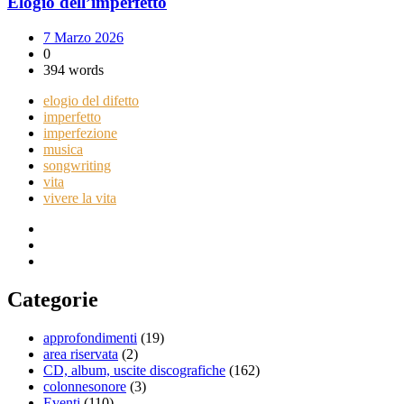
Elogio dell’imperfetto
7 Marzo 2026
0
394 words
elogio del difetto
imperfetto
imperfezione
musica
songwriting
vita
vivere la vita
Categorie
approfondimenti
(19)
area riservata
(2)
CD, album, uscite discografiche
(162)
colonnesonore
(3)
Eventi
(110)