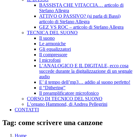
BASSISTA CHE VITACCIA… articolo di
Stefano Allegra
ATTIVO O PASSIVO? (si parla di Bassi)
articolo di Stefano Allegra
GEZ VS ROC – articolo di Stefano Allegra
TECNICA DEL SUONO
Il suono
Le armoniche
Gli equalizzatori
Il compressore
I microfoni
L’ANALOGICO E IL DIGITALE, ecco cosa
succede durante la digitalizzazione di un segnale
audio
E’ il tempo dell’mp3… addio al suono perfetto!
il “Dithering”
Il preamplificatore microfonico
CORSO DI TECNICO DEL SUONO
L’organo Hammond, di Andrea Pellegrini
CONTATTI
Tag:
come scrivere una canzone
Home