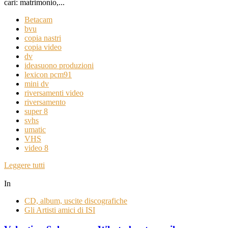
cari: matrimonio,...
Betacam
bvu
copia nastri
copia video
dv
ideasuono produzioni
lexicon pcm91
mini dv
riversamenti video
riversamento
super 8
svhs
umatic
VHS
video 8
Leggere tutti
In
CD, album, uscite discografiche
Gli Artisti amici di ISI