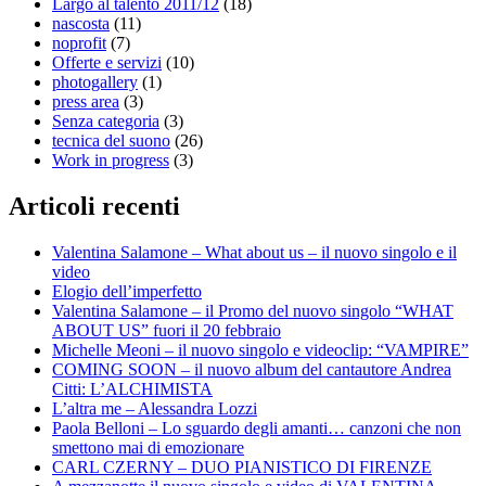
Largo al talento 2011/12
(18)
nascosta
(11)
noprofit
(7)
Offerte e servizi
(10)
photogallery
(1)
press area
(3)
Senza categoria
(3)
tecnica del suono
(26)
Work in progress
(3)
Articoli recenti
Valentina Salamone – What about us – il nuovo singolo e il
video
Elogio dell’imperfetto
Valentina Salamone – il Promo del nuovo singolo “WHAT
ABOUT US” fuori il 20 febbraio
Michelle Meoni – il nuovo singolo e videoclip: “VAMPIRE”
COMING SOON – il nuovo album del cantautore Andrea
Citti: L’ALCHIMISTA
L’altra me – Alessandra Lozzi
Paola Belloni – Lo sguardo degli amanti… canzoni che non
smettono mai di emozionare
CARL CZERNY – DUO PIANISTICO DI FIRENZE