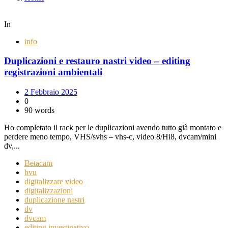
In
info
Duplicazioni e restauro nastri video – editing
registrazioni ambientali
2 Febbraio 2025
0
90 words
Ho completato il rack per le duplicazioni avendo tutto già montato e
perdere meno tempo, VHS/svhs – vhs-c, video 8/Hi8, dvcam/mini
dv,...
Betacam
bvu
digitalizzare video
digitalizzazioni
duplicazione nastri
dv
dvcam
editing investigativo