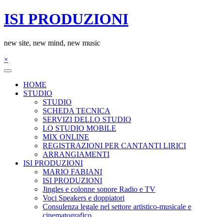
Salta
ISI PRODUZIONI
al
contenuto
new site, new mind, new music
×
HOME
STUDIO
STUDIO
SCHEDA TECNICA
SERVIZI DELLO STUDIO
LO STUDIO MOBILE
MIX ONLINE
REGISTRAZIONI PER CANTANTI LIRICI
ARRANGIAMENTI
ISI PRODUZIONI
MARIO FABIANI
ISI PRODUZIONI
Jingles e colonne sonore Radio e TV
Voci Speakers e doppiatori
Consulenza legale nel settore artistico-musicale e
cinematografico