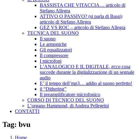
BASSISTA CHE VITACCIA… articolo di
Stefano Allegra
ATTIVO O PASSIVO? (si parla di Bassi)
articolo di Stefano Allegra
GEZ VS ROC – articolo di Stefano Allegra
TECNICA DEL SUONO
Il suono
Le armoniche
Gli equalizzatori
Il compressore
I microfoni
L’ANALOGICO E IL DIGITALE, ecco cosa
succede durante la digitalizzazione di un segnale
audio
E’ il tempo dell’mp3… addio al suono perfetto!
il “Dithering”
Il preamplificatore microfonico
CORSO DI TECNICO DEL SUONO
L’organo Hammond, di Andrea Pellegrini
CONTATTI
Tag:
bvu
Home