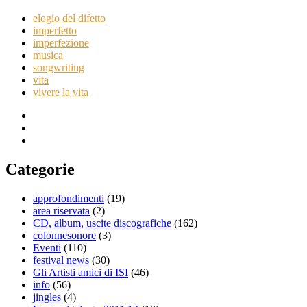
elogio del difetto
imperfetto
imperfezione
musica
songwriting
vita
vivere la vita
Categorie
approfondimenti
(19)
area riservata
(2)
CD, album, uscite discografiche
(162)
colonnesonore
(3)
Eventi
(110)
festival news
(30)
Gli Artisti amici di ISI
(46)
info
(56)
jingles
(4)