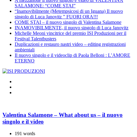
A mezzanotte il nuovo singolo e video di VALENTINA
SALAMONE: “COME STAI”
“Inamovibilmente (Metempsicosi di un Iguana) Il nuovo
singolo di Luca Janovitz ” FUORI ORA!!!
COME STAI – il nuovo singolo di Valentina Salamone
INAMOVIBILMENTE, il nuovo singolo di Luca Janovitz
Michelle Meoni vincitrice del premio ISI Produzioni per il
Festival Talentbusters
Duplicazioni e restauro nastri video – editing registrazioni
ambientali
Il nuovo singolo e il videoclip di Paola Belloni : L’AMORE
ETERNO
Valentina Salamone – What about us – il nuovo
singolo e il video
191 words