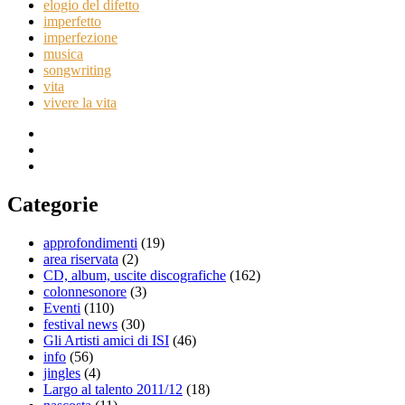
elogio del difetto
imperfetto
imperfezione
musica
songwriting
vita
vivere la vita
Categorie
approfondimenti
(19)
area riservata
(2)
CD, album, uscite discografiche
(162)
colonnesonore
(3)
Eventi
(110)
festival news
(30)
Gli Artisti amici di ISI
(46)
info
(56)
jingles
(4)
Largo al talento 2011/12
(18)