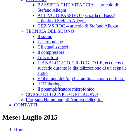
BASSISTA CHE VITACCIA… articolo di
Stefano Allegra
ATTIVO O PASSIVO? (si parla di Bassi)
articolo di Stefano Allegra
GEZ VS ROC – articolo di Stefano Allegra
TECNICA DEL SUONO
Il suono
Le armoniche
Gli equalizzatori
Il compressore
I microfoni
L’ANALOGICO E IL DIGITALE, ecco cosa
succede durante la digitalizzazione di un segnale
audio
E’ il tempo dell’mp3… addio al suono perfetto!
il “Dithering”
Il preamplificatore microfonico
CORSO DI TECNICO DEL SUONO
L’organo Hammond, di Andrea Pellegrini
CONTATTI
Mese:
Luglio 2015
Home