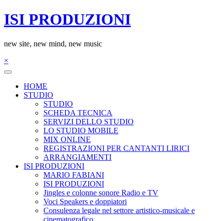
Salta
ISI PRODUZIONI
al
contenuto
new site, new mind, new music
×
HOME
STUDIO
STUDIO
SCHEDA TECNICA
SERVIZI DELLO STUDIO
LO STUDIO MOBILE
MIX ONLINE
REGISTRAZIONI PER CANTANTI LIRICI
ARRANGIAMENTI
ISI PRODUZIONI
MARIO FABIANI
ISI PRODUZIONI
Jingles e colonne sonore Radio e TV
Voci Speakers e doppiatori
Consulenza legale nel settore artistico-musicale e
cinematografico