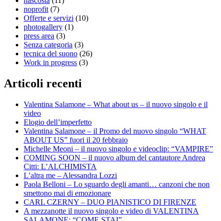
nascosta
(11)
noprofit
(7)
Offerte e servizi
(10)
photogallery
(1)
press area
(3)
Senza categoria
(3)
tecnica del suono
(26)
Work in progress
(3)
Articoli recenti
Valentina Salamone – What about us – il nuovo singolo e il
video
Elogio dell’imperfetto
Valentina Salamone – il Promo del nuovo singolo “WHAT
ABOUT US” fuori il 20 febbraio
Michelle Meoni – il nuovo singolo e videoclip: “VAMPIRE”
COMING SOON – il nuovo album del cantautore Andrea
Citti: L’ALCHIMISTA
L’altra me – Alessandra Lozzi
Paola Belloni – Lo sguardo degli amanti… canzoni che non
smettono mai di emozionare
CARL CZERNY – DUO PIANISTICO DI FIRENZE
A mezzanotte il nuovo singolo e video di VALENTINA
SALAMONE: “COME STAI”