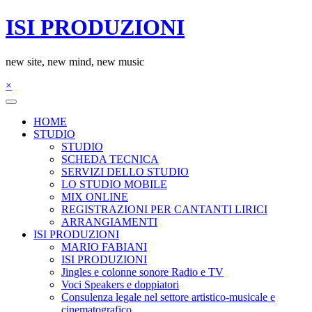
Salta
ISI PRODUZIONI
al
contenuto
new site, new mind, new music
×
HOME
STUDIO
STUDIO
SCHEDA TECNICA
SERVIZI DELLO STUDIO
LO STUDIO MOBILE
MIX ONLINE
REGISTRAZIONI PER CANTANTI LIRICI
ARRANGIAMENTI
ISI PRODUZIONI
MARIO FABIANI
ISI PRODUZIONI
Jingles e colonne sonore Radio e TV
Voci Speakers e doppiatori
Consulenza legale nel settore artistico-musicale e
cinematografico