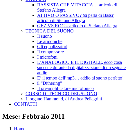
BASSISTA CHE VITACCIA… articolo di
Stefano Allegra
ATTIVO O PASSIVO? (si parla di Bassi)
articolo di Stefano Allegra
GEZ VS ROC – articolo di Stefano Allegra
TECNICA DEL SUONO
Il suono
Le armoniche
Gli equalizzatori
Il compressore
I microfoni
L’ANALOGICO E IL DIGITALE, ecco cosa
succede durante la digitalizzazione di un segnale
audio
E’ il tempo dell’mp3… addio al suono perfetto!
il “Dithering”
Il preamplificatore microfonico
CORSO DI TECNICO DEL SUONO
L’organo Hammond, di Andrea Pellegrini
CONTATTI
Mese:
Febbraio 2011
Home