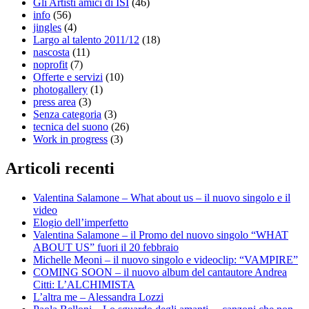
Gli Artisti amici di ISI
(46)
info
(56)
jingles
(4)
Largo al talento 2011/12
(18)
nascosta
(11)
noprofit
(7)
Offerte e servizi
(10)
photogallery
(1)
press area
(3)
Senza categoria
(3)
tecnica del suono
(26)
Work in progress
(3)
Articoli recenti
Valentina Salamone – What about us – il nuovo singolo e il
video
Elogio dell’imperfetto
Valentina Salamone – il Promo del nuovo singolo “WHAT
ABOUT US” fuori il 20 febbraio
Michelle Meoni – il nuovo singolo e videoclip: “VAMPIRE”
COMING SOON – il nuovo album del cantautore Andrea
Citti: L’ALCHIMISTA
L’altra me – Alessandra Lozzi