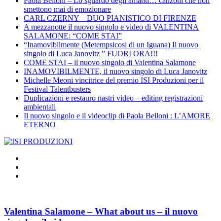
Paola Belloni – Lo sguardo degli amanti… canzoni che non
smettono mai di emozionare
CARL CZERNY – DUO PIANISTICO DI FIRENZE
A mezzanotte il nuovo singolo e video di VALENTINA
SALAMONE: “COME STAI”
“Inamovibilmente (Metempsicosi di un Iguana) Il nuovo
singolo di Luca Janovitz ” FUORI ORA!!!
COME STAI – il nuovo singolo di Valentina Salamone
INAMOVIBILMENTE, il nuovo singolo di Luca Janovitz
Michelle Meoni vincitrice del premio ISI Produzioni per il
Festival Talentbusters
Duplicazioni e restauro nastri video – editing registrazioni
ambientali
Il nuovo singolo e il videoclip di Paola Belloni : L’AMORE
ETERNO
Valentina Salamone – What about us – il nuovo