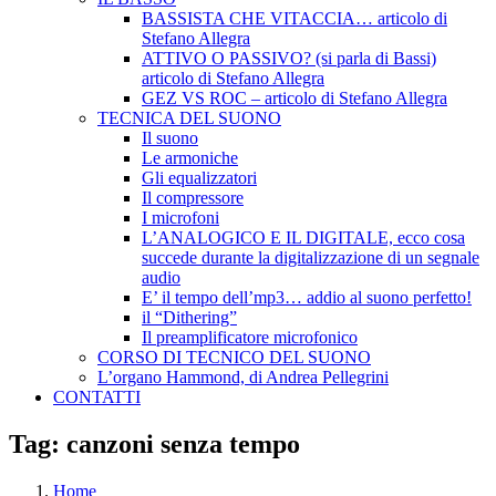
BASSISTA CHE VITACCIA… articolo di
Stefano Allegra
ATTIVO O PASSIVO? (si parla di Bassi)
articolo di Stefano Allegra
GEZ VS ROC – articolo di Stefano Allegra
TECNICA DEL SUONO
Il suono
Le armoniche
Gli equalizzatori
Il compressore
I microfoni
L’ANALOGICO E IL DIGITALE, ecco cosa
succede durante la digitalizzazione di un segnale
audio
E’ il tempo dell’mp3… addio al suono perfetto!
il “Dithering”
Il preamplificatore microfonico
CORSO DI TECNICO DEL SUONO
L’organo Hammond, di Andrea Pellegrini
CONTATTI
Tag:
canzoni senza tempo
Home