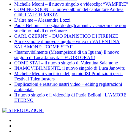
Michelle Meoni – il nuovo singolo e videoclip: “VAMPIRE”
COMING SOON – il nuovo album del cantautore Andrea
Citti: L’ALCHIMISTA
L’altra me – Alessandra Lozzi
Paola Belloni – Lo sguardo degli amanti… canzoni che non
smettono mai di emozionare
CARL CZERNY – DUO PIANISTICO DI FIRENZE
A mezzanotte il nuovo singolo e video di VALENTINA
SALAMONE: “COME STAI”
“Inamovibilmente (Metempsicosi di un Iguana) Il nuovo
singolo di Luca Janovitz ” FUORI ORA!!!
COME STAI – il nuovo singolo di Valentina Salamone
INAMOVIBILMENTE, il nuovo singolo di Luca Janovitz
Michelle Meoni vincitrice del premio ISI Produzioni per il
Festival Talentbusters
Duplicazioni e restauro nastri video – editing registrazioni
ambientali
Il nuovo singolo e il videoclip di Paola Belloni : L’AMORE
ETERNO