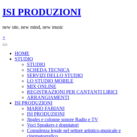
Salta
ISI PRODUZIONI
al
contenuto
new site, new mind, new music
×
HOME
STUDIO
STUDIO
SCHEDA TECNICA
SERVIZI DELLO STUDIO
LO STUDIO MOBILE
MIX ONLINE
REGISTRAZIONI PER CANTANTI LIRICI
ARRANGIAMENTI
ISI PRODUZIONI
MARIO FABIANI
ISI PRODUZIONI
Jingles e colonne sonore Radio e TV
Voci Speakers e doppiatori
Consulenza legale nel settore artistico-musicale e
cinematografico