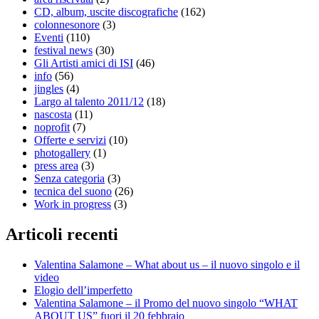
CD, album, uscite discografiche
(162)
colonnesonore
(3)
Eventi
(110)
festival news
(30)
Gli Artisti amici di ISI
(46)
info
(56)
jingles
(4)
Largo al talento 2011/12
(18)
nascosta
(11)
noprofit
(7)
Offerte e servizi
(10)
photogallery
(1)
press area
(3)
Senza categoria
(3)
tecnica del suono
(26)
Work in progress
(3)
Articoli recenti
Valentina Salamone – What about us – il nuovo singolo e il
video
Elogio dell’imperfetto
Valentina Salamone – il Promo del nuovo singolo “WHAT
ABOUT US” fuori il 20 febbraio