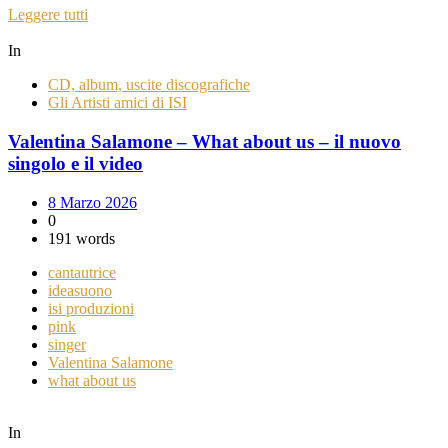
Leggere tutti
In
CD, album, uscite discografiche
Gli Artisti amici di ISI
Valentina Salamone – What about us – il nuovo
singolo e il video
8 Marzo 2026
0
191 words
cantautrice
ideasuono
isi produzioni
pink
singer
Valentina Salamone
what about us
In